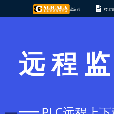
技术
企业店铺
远 程 监
PLC远程上下